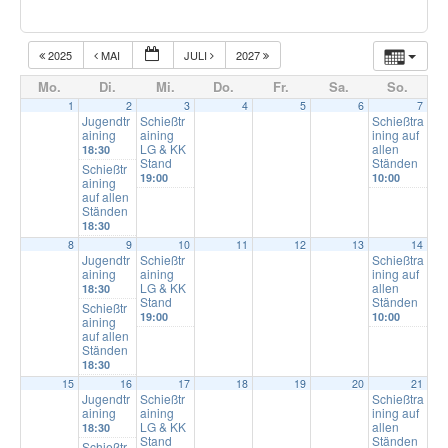
2025
MAI
JULI
2027
Mo.
Di.
Mi.
Do.
Fr.
Sa.
So.
1
2
3
4
5
6
7
Jugendtr
Schießtr
Schießtra
aining
aining
ining auf
LG & KK
allen
18:30
Stand
Ständen
Schießtr
19:00
10:00
aining
auf allen
Ständen
18:30
8
9
10
11
12
13
14
Jugendtr
Schießtr
Schießtra
aining
aining
ining auf
LG & KK
allen
18:30
Stand
Ständen
Schießtr
19:00
10:00
aining
auf allen
Ständen
18:30
15
16
17
18
19
20
21
Jugendtr
Schießtr
Schießtra
aining
aining
ining auf
LG & KK
allen
18:30
Stand
Ständen
Schießtr